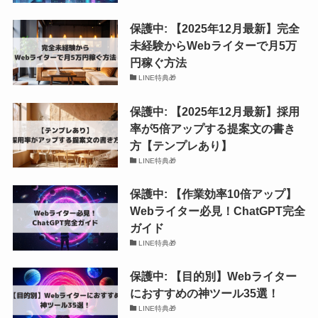
保護中: 【2025年12月最新】完全
未経験からWebライターで月5万
円稼ぐ方法
LINE特典🎁
保護中: 【2025年12月最新】採用
率が5倍アップする提案文の書き
方【テンプレあり】
LINE特典🎁
保護中: 【作業効率10倍アップ】
Webライター必見！ChatGPT完全
ガイド
LINE特典🎁
保護中: 【目的別】Webライター
におすすめの神ツール35選！
LINE特典🎁